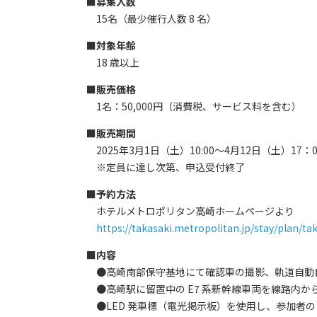
■
募集人数
15名（最少催行人数 8 名）
■
対象年齢
18 歳以上
■
販売価格
1名：50,000円（消費税、サービス料を含む）
■
販売期間
2025年3月1日（土）10:00～4月12日（土）17：0
※定員に達し次第、申込受付終了
■
予約方法
ホテルメトロポリタン高崎ホームページより
https://takasaki.metropolitan.jp/stay/plan/t
■
内容
●高崎南部保守基地にて確認車の撮影、軌道自動
●高崎駅に留置中の E7 系新幹線車両を線路内か
●LED 発車標（電光掲示板）を使用し、参加者