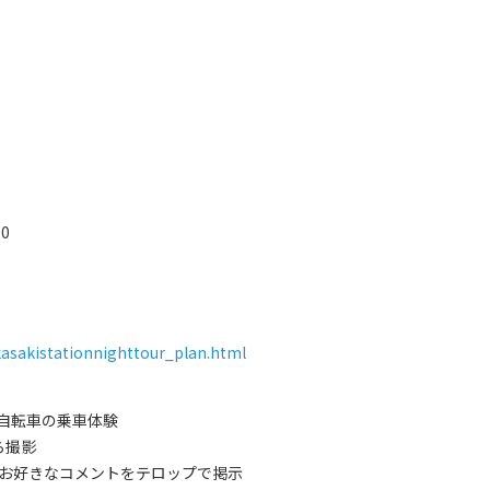
0
akasakistationnighttour_plan.html
自転車の乗車体験
ら撮影
のお好きなコメントをテロップで掲示