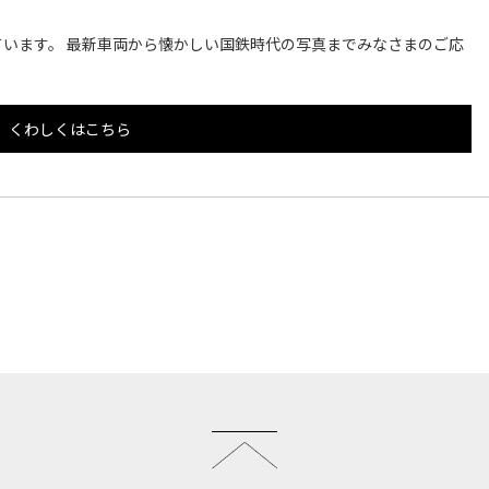
います。 最新車両から懐かしい国鉄時代の写真までみなさまのご応
くわしくはこちら
このページのトップへ