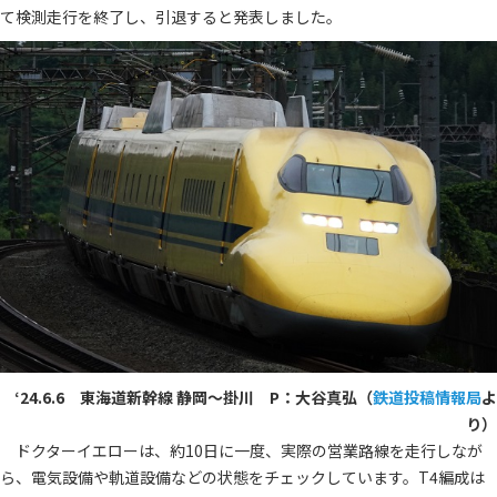
て検測走行を終了し、引退すると発表しました。
‘24.6.6 東海道新幹線 静岡～掛川 P：大谷真弘（
鉄道投稿情報局
よ
り）
ドクターイエローは、約10日に一度、実際の営業路線を走行しなが
ら、電気設備や軌道設備などの状態をチェックしています。T4編成は