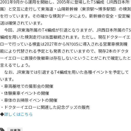
2001年9月から運用を開始し、2005年に登場したT5編成（JR西日本所
属）と交互に走行して東海道・山陽新幹線（東京駅～博多駅間）の検測
を行っています。その確かな検測データにより、新幹線の安全・安定輸
送は確保されています。
今回、JR東海所属のT4編成が引退となりますが、JR西日本所属のT5
編成を用いた検測走行は当面継続されます。ただし、現在ドクターイエ
ローで行っている検査は2027年からN700Sに導入される営業車検測機
能により代替される予定とも発表されていますので、現存2本のドクタ
ーイエローに直接の後継車は存在しないということがこれで確定したと
言えるでしょう。
なお、JR東海では引退するT4編成を用いた各種イベントを予定して
います。
・車両基地での撮影会の開催
・体験乗車イベントの開催
・車体のお掃除イベントの開催
・ドクターイエローに関連した記念グッズの販売
◆
詳しくはこちら
JR東海