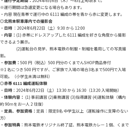
・
運行予定期間：
2024年6月6日（木）～8月上旬頃まで。
※運行期間は急遽変更になる場合もあります。
・内容 現在青帯で運行中の 6111 編成の帯を青から赤に変更します。
◎
北熊本駅車庫内での撮影会
・
日時
：2024年6月22日（土）9:30 から 12:00
・
内容：
(1) 赤帯にドレスアップした 6111 編成を好きな角度から撮影
できるよう展示。
(2)運転台の見学、熊本電鉄の制服・制帽を着用しての写真撮
影。
・
参加費：
500 円（税込）500 円分のくまでんSHOP商品券付
※1 名につき 500 円ですが、ご家族で入場の場合3名まで500円で入場
可能。（小学生未満は無料）
◎
赤帯 6111 編成運転体験
・
日時
：2024年6月22日（土）13:30 から 16:30（13:20 入場開始）
・
体験内容：
(1) 事前講習 (2)乗務講習 (3)指導講習 (4)運転体験（構内
約 90ｍをお一人 2 往復）
・
定員、参加資格：
定員：限定8名 中学生以上（運転操作に支障のない
方）
・
参加特典
：熊本電鉄オリジナル終了証、熊本電鉄カレー 1 個、くまで