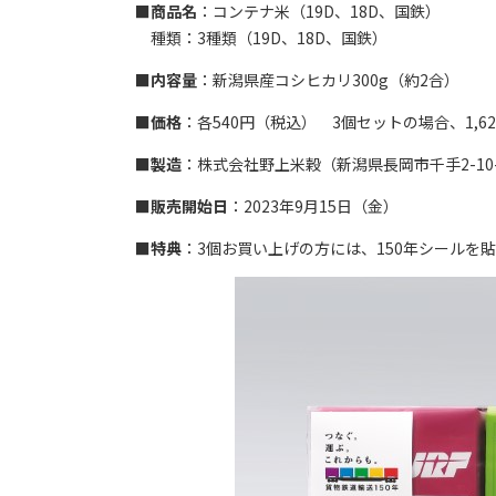
■
商品名
：コンテナ米（19D、18D、国鉄）
種類：3種類（19D、18D、国鉄）
■
内容量
：新潟県産コシヒカリ300g（約2合）
■
価格
：各540円（税込） 3個セットの場合、1,6
■
製造
：株式会社野上米穀（新潟県長岡市千手2-10-
■
販売開始日
：2023年9月15日（金）
■
特典
：3個お買い上げの方には、150年シールを