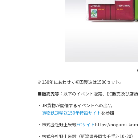
※150年にあわせて初回製造は1500セット。
■販売先等
：以下のイベント販売、EC販売及び店
・JR貨物が開催するイベントへの出品
貨物鉄道輸送150年特設サイト
を参照
・株式会社野上米穀
ECサイト
https://nogami-kome
・株式会社野上米穀（新潟県長岡市千手2-10-20）