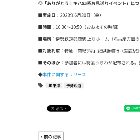
◎「ありがとう！キハ85系お見送りイベント」につ
■
実施日
：2023年6月30日（金）
■
時間
：10:30～10:50（おおよその時間）
■
場所
：伊勢鉄道鈴鹿駅 上りホーム（名古屋方面
■
対象列車
：特急「南紀3号」紀伊勝浦行（鈴鹿駅10
■
そのほか
：参加者には特製うちわが配布される。
◆
本件に関するリリース
JR東海
伊勢鉄道
前の記事