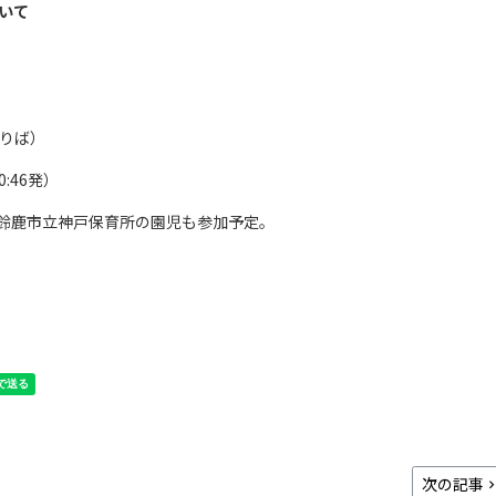
いて
のりば）
:46発）
鈴鹿市立神戸保育所の園児も参加予定。
次の記事