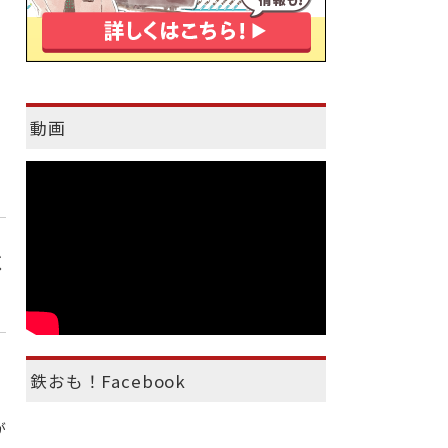
動画
ベ
鉄おも！Facebook
が