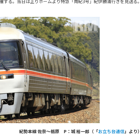
開催する。当日は上りホームより特急「南紀3号」紀伊勝浦行きを見送る
紀勢本線 佐奈～栃原 P：
城 裕一郎
（「
お立ち台通信
」より