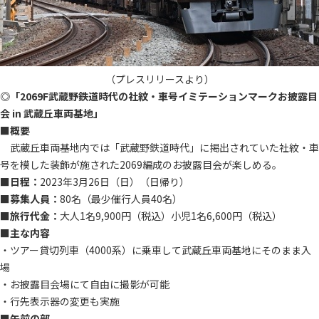
（プレスリリースより）
◎「2069F武蔵野鉄道時代の社紋・車号イミテーションマークお披露目
会 in 武蔵丘車両基地」
■概要
武蔵丘車両基地内では「武蔵野鉄道時代」に掲出されていた社紋・車
号を模した装飾が施された2069編成のお披露目会が楽しめる。
■日程：
2023年3月26日（日）（日帰り）
■募集人員：
80名（最少催行人員40名）
■旅行代金：
大人1名9,900円（税込）小児1名6,600円（税込）
■主な内容
・ツアー貸切列車（4000系）に乗車して武蔵丘車両基地にそのまま入
場
・お披露目会場にて自由に撮影が可能
・行先表示器の変更も実施
■午前の部