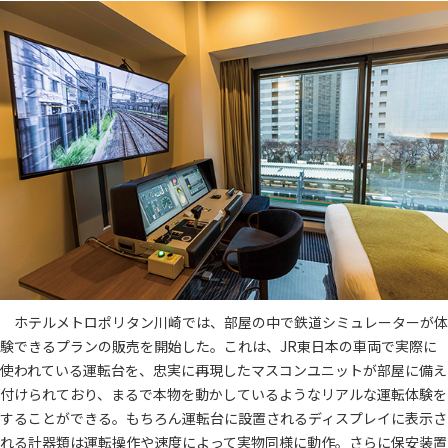
ホテルメトロポリタン川崎では、部屋の中で鉄道シミュレーターが体
験できるプランの販売を開始した。これは、JR東日本の車両で実際に
使われている運転台を、忠実に再現したマスコンユニットが部屋に備え
付けられており、まるで本物を動かしているようなリアルな運転体験を
することができる。もちろん運転台に設置されるディスプレイに表示さ
れる計器類は運転操作や速度によって実物同様に動作。さらに保安装置