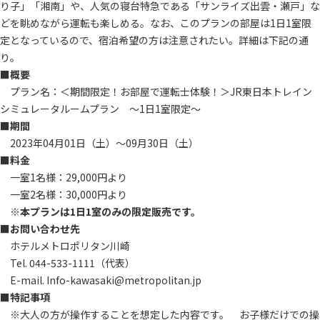
り子」「湘南」や、人気の寝台特急である「サンライズ出雲・瀬戸」な
どを眺めながら運転も楽しめる。なお、このプランの部屋は1日1室限
定となっているので、宿泊希望の方は注意されたい。詳細は下記の通
り。
■概要
プラン名：＜期間限定！お部屋で運転士体験！＞JR東日本トレイン
シミュレータルームプラン ～1日1室限定～
■期間
2023年04月01日（土）〜09月30日（土）
■料金
一室1名様：29,000円より
一室2名様：30,000円より
※本プランは1日1室のみの限定販売です。
■お問い合わせ先
ホテルメトロポリタン川崎
Tel. 044-533-1111（代表）
E-mail. Info-kawasaki@metropolitan.jp
■特記事項
※大人の方が操作することを想定した内容です。 お子様だけでの操