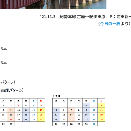
‘21.11.3 紀勢本線 古座～紀伊田原 P：前田新
（
今日の一枚
より
6本
6本