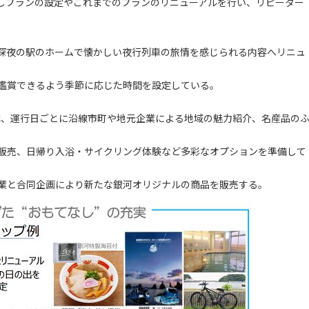
しプランの設定やこれまでのプランのリニューアルを行い、リピーター
深夜の駅のホームで懐かしい夜行列車の旅情を感じられる内容へリニュ
鑑賞できるよう季節に応じた時間を設定している。
は、運行日ごとに沿線市町や地元企業による地域の魅力紹介、名産品の
販売、日帰り入浴・サイクリング体験など多彩なオプションを準備して
業と合同企画により新たな銀河オリジナルの商品を販売する。