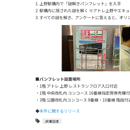
1. 上野駅構内で「謎解きパンフレット」を入手
2. 駅構内に隠された謎を解く ※アトレ上野やエ
3. すべての謎を解き、アンケートに答えると、オリ
■
パンフレット設置場所
・1階 アトレ 上野 レストランフロア入口付近
・1階 中央改札内 コンコース 16番線指定席券売機
・3階 公園改札内コンコース 9番線・10番線 階段付
◆
本件に関するリリース
JR東日本