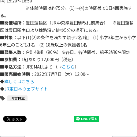
(4) 15:20～16:50
※体験時間は約75分。(1)～(4)の時間帯で1日4回実施す
る。
■開催場所：
豊田運輸区（JR中央線豊田駅改札前集合） ※豊田運輸
区は豊田駅南口より線路沿い徒歩5分の場所にある。
■対象：
以下(1)(2)の条件を満たす親子2名1組 (1) 小学3年生から小学
6年生のこども1名 (2) 18歳以上の保護者1名
■募集人数：
合計48組（96名）※各日、各時間帯、親子3組6名限定
■参加費：
1組あたり12,000円（税込）
■申込方法：
JREMALLより（→
こちら
）
■販売開始時期：
2022年7月7日（木）12:00～
◆
詳しくはこちら
◆
JR東日本ウェブサイト
JR東日本