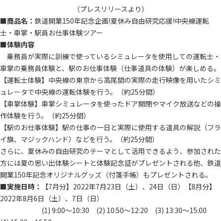
（プレスリリースより）
■商品名：
鉄道開業150年記念企画!夏休み自由研究応援!中央線運転
士・車掌・駅員お仕事体験ツアー
■体験内容
乗務員が実際に訓練で使っているシミュレータを使用しての運転士・
車掌の乗務員体験と、駅のお仕事体験（仕事道具の体験）が楽しめる。
【運転士体験】中央線の東京から高尾間の実際の走行映像を用いたシミ
ュレータで中央線の運転体験を行う。（約25分間）
【車掌体験】車掌シミュレータを使ったドア開閉やマイク放送などの操
作体験を行う。（約25分間）
【駅のお仕事体験】駅の仕事の一日と実際に使用する道具の解説（フラ
イ旗、マジックハンド）などを行う。（約25分間）
さらに、夏休みの自由研究のテーマとして活用できるよう、参加された
方には夏の思い出体験シートと体験記念証がプレゼントされる他、鉄道
開業150年記念オリジナルグッズ（付箋手帳）もプレゼントされる。
■実施日時：
【7月分】2022年7月23日（土）、24日（日）【8月分】
2022年8月6日（土）、7日（日）
(1) 9:00～10:30 (2) 10:50～12:20 (3) 13:30～15:00