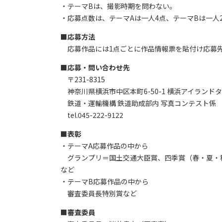
・テーマBは、撮影時期を問わない。
・応募点数は、テーマAは一人4点、テーマBは一人
■応募方法
応募作品には1点ごとに作品情報票を貼付け応募
■応募・問い合わせ先
〒231-8315
神奈川県横浜市中区本町6-50-1 横浜アイランドタ
鉄道・運輸機構 鉄道助成部内 写真コンテスト係
tel.045-222-9122
■表彰
・テーマA応募作品の中から
グランプリ＝国土交通大臣賞、四季賞（春・夏・秋
など
・テーマB応募作品の中から
審査委員長特別賞など
■審査委員