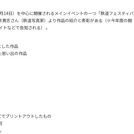
月14日）を中心に開催されるメインイベントの一つ「鉄道フェスティバ
井貴志さん（鉄道写真家）より作品の紹介と表彰がある（※今年度の開
イトなどで告知される） 。
とした作品
た思い出の作品
ズでプリントアウトしたもの
可
。