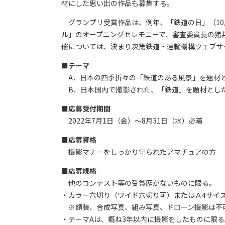
材にした思い出の作品も募集する。
グランプリ受賞作品は、例年、「鉄道の日」（10
ル」のオープニングセレモニーで、審査委員長の猪
催については、決まり次第鉄道・運輸機構ウェブサ
■テーマ
A．日本の四季折々の「鉄道のある風景」を題材
B．日本国内で撮影された、「鉄道」を題材とし
■応募受付期間
2022年7月1日（金）～8月31日（水）必着
■応募資格
撮影マナーをしっかり守られたアマチュアの方
■応募規格
他のコンテスト等の受賞歴がないものに限る。
・カラー六切り（ワイド六切り可）またはＡ4サイ
※額装、合成写真、組み写真、ドローン撮影は不
・テーマAは、概ね3年以内に撮影をしたものに限る