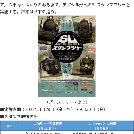
ア）
の車内とゆかりのある駅で、デ
ジタル形式のSL
スタンプラリー
を
実施する。詳細は以下の通り。
（プレスリリースより）
■実施期間：
2022
年4
月
29
日（金
・祝
）～9
月
30
日（
金
）
■スタンプ取得箇所