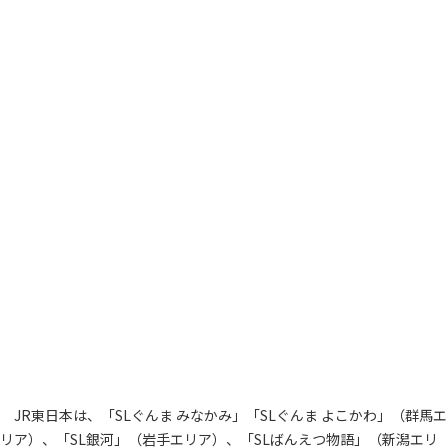
JR
東日本
は、「
SL
ぐんま
みなかみ」「
SL
ぐんま
よこかわ」（群馬エ
リア）、「
SL
銀河」（岩手エリア）、「
SL
ばんえつ物語」（新潟エリ