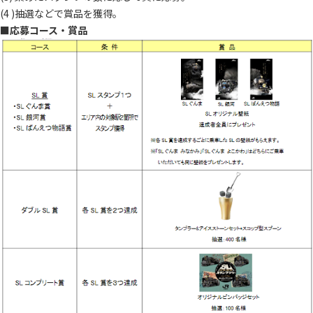
(4 )抽選などで賞品を獲得。
■
応募コース・賞
品