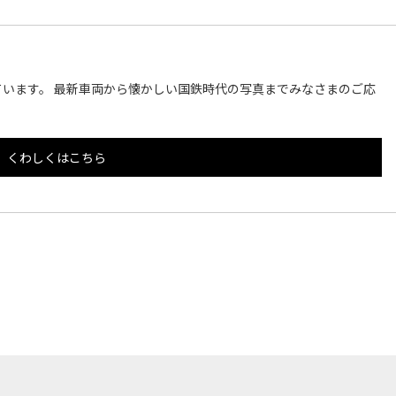
います。 最新車両から懐かしい国鉄時代の写真までみなさまのご応
くわしくはこちら
このページのトップへ