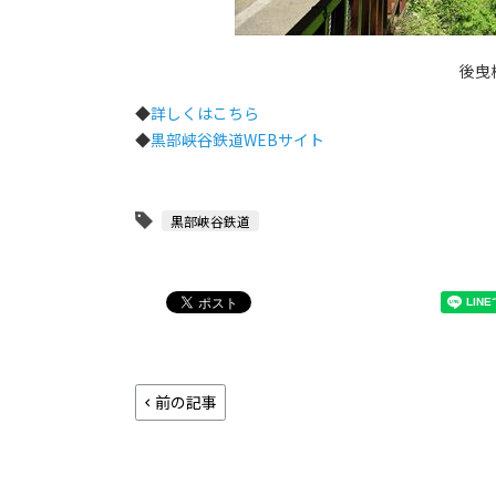
後曳
◆
詳しくはこちら
◆
黒部峡谷鉄道WEBサイト
黒部峡谷鉄道
前の記事