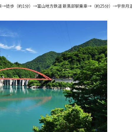
下車→徒歩（約1分）→富山地方鉄道 新黒部駅乗車→（約25分）→宇奈月