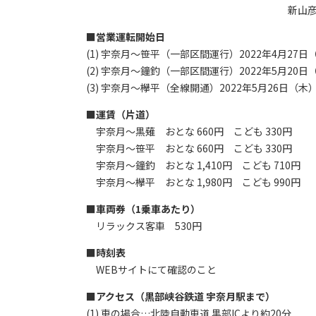
新山
■
営業運転開始日
(1) 宇奈月～笹平（一部区間運行）2022年4月27日
(2) 宇奈月～鐘釣（一部区間運行）2022年5月20日
(3) 宇奈月～欅平（全線開通）2022年5月26日（木
■
運賃（片道）
宇奈月～黒薙 おとな 660円 こども 330円
宇奈月～笹平 おとな 660円 こども 330円
宇奈月～鐘釣 おとな 1,410円 こども 710円
宇奈月～欅平 おとな 1,980円 こども 990円
■
車両券（1乗車あたり）
リラックス客車 530円
■
時刻表
WEBサイトにて確認のこと
■
アクセス（黒部峡谷鉄道 宇奈月駅まで）
(1) 車の場合…北陸自動車道 黒部ICより約20分