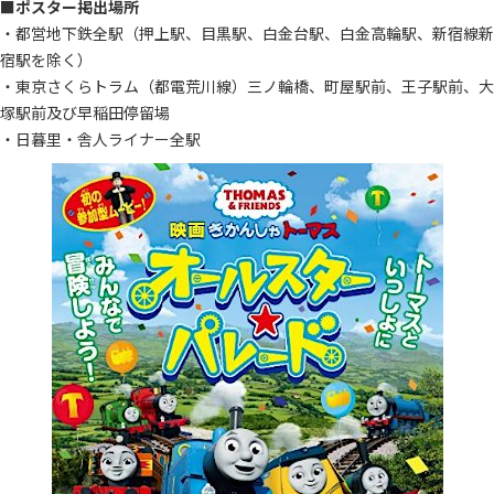
■
ポスター掲出場所
・都営地下鉄全駅（押上駅、目黒駅、白金台駅、白金高輪駅、新宿線新
宿駅を除く）
・東京さくらトラム（都電荒川線）三ノ輪橋、町屋駅前、王子駅前、大
塚駅前及び早稲田停留場
・日暮里・舎人ライナー全駅