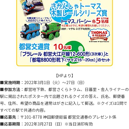
【HPより】
■
実施時期
：2022年3月1日（火）～27日（日）
■
参加方法
：都営地下鉄、都営さくらトラム、日暮里・舎人ライナーの
駅に掲出されたポスター内で出題されるクイズの答え、氏名、郵便番
号、住所、希望の商品を通常はがきに記入して郵送。※クイズは1問で
すべての駅で共通の内容。
■
応募先
：〒101-8778 神田郵便局留 都営交通春のプレゼント係
■
応募期限
：2022年3月27日（日）※当日消印有効