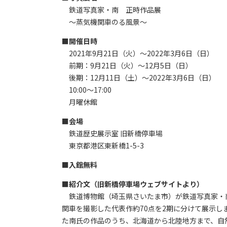
鉄道写真家・南 正時作品展
～蒸気機関車のる風景～
■開催日時
2021年9月21日（火）～2022年3月6日（日）
前期：9月21日（火）～12月5日（日）
後期：12月11日（土）～2022年3月6日（日）
10:00～17:00
月曜休館
■
会場
鉄道歴史展示室 旧新橋停車場
東京都港区東新橋1-5-3
■
入館無料
■紹介文（旧新橋停車場ウェブサイトより）
鉄道博物館（埼玉県さいたま市）が鉄道写真家・南
関車を撮影した代表作約70点を2期に分けて展示し
た南氏の作品のうち、北海道から北陸地方まで、自