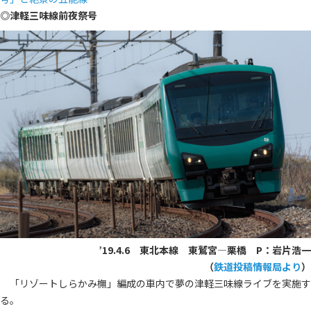
◎津軽三味線前夜祭号
’19.4.6
東北本線 東鷲宮―栗橋
P：
岩片浩一
（
鉄道投稿情報局より
）
「リゾートしらかみ橅」編成の車内で夢の津軽三味線ライブを実施す
る。