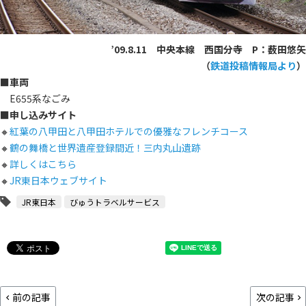
’09.8.11
中央本線 西国分寺
P：
薮田悠矢
（
鉄道投稿情報局より
）
■車両
E655系なごみ
■申し込みサイト
🔸
紅葉の八甲田と八甲田ホテルでの優雅なフレンチコース
🔸
鶴の舞橋と世界遺産登録間近！三内丸山遺跡
🔸
詳しくはこちら
🔸
JR東日本ウェブサイト
JR東日本
びゅうトラベルサービス
前の記事
次の記事