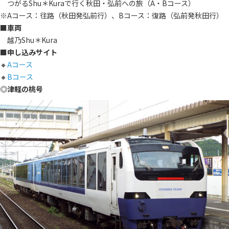
つがるShu＊Kuraで行く秋田・弘前への旅（A・Bコース）
※Aコース：往路（秋田発弘前行）、Bコース：復路（弘前発秋田行）
■車両
越乃Shu＊Kura
■申し込みサイト
🔸
Aコース
🔸
Bコース
◎津軽の桃号