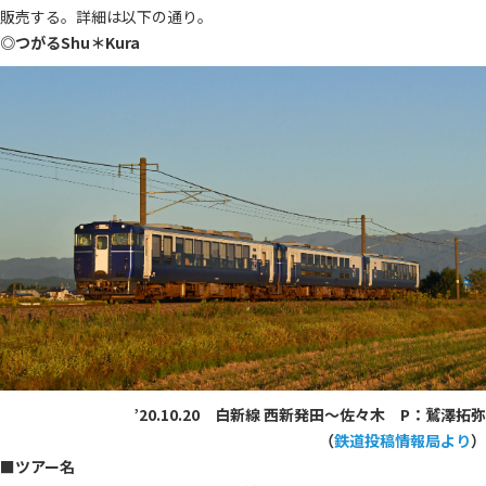
販売する。詳細は以下の通り。
◎つがるShu＊Kura
’20.10.20 白新線 西新発田～佐々木 P：鷲澤拓弥
（
鉄道投稿情報局より
）
■ツアー名