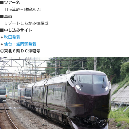
■ツアー名
The津軽三味線2021
■車両
リゾートしらかみ橅編成
■申し込みサイト
🔸
秋田発着
🔸
仙台・盛岡駅発着
◎東北６県ＤＣ津軽号