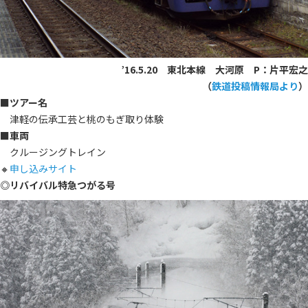
’16.5.20 東北本線 大河原 P：片平宏之
（
鉄道投稿情報局より
）
■ツアー名
津軽の伝承工芸と桃のもぎ取り体験
■車両
クルージングトレイン
🔸
申し込みサイト
◎リバイバル特急つがる号