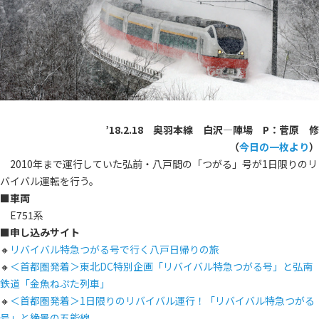
’18.2.18 奥羽本線 白沢―陣場 P：菅原 修
（
今日の一枚より
）
2010年まで運行していた弘前・八戸間の「つがる」号が1日限りのリ
バイバル運転を行う。
■車両
E751系
■申し込みサイト
🔸
リバイバル特急つがる号で行く八戸日帰りの旅
🔸
＜首都圏発着＞東北DC特別企画「リバイバル特急つがる号」と弘南
鉄道「金魚ねぷた列車」
🔸
＜首都圏発着＞1日限りのリバイバル運行！「リバイバル特急つがる
号」と絶景の五能線