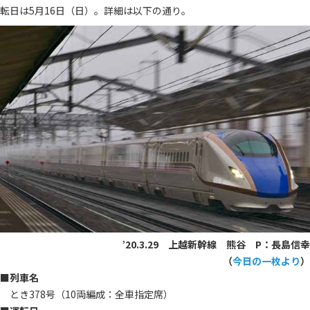
転日は5月16日（日）。詳細は以下の通り。
’20.3.29 上越新幹線 熊谷 P：長島信幸
（
今日の一枚より
）
■列車名
とき378号（10両編成：全車指定席）