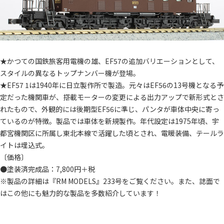
★かつての国鉄旅客用電機の雄、EF57の追加バリエーションとして、
スタイルの異なるトップナンバー機が登場。
★EF57 1は1940年に日立製作所で製造。元々はEF56の13号機となる予
定だった機関車が、搭載モーターの変更による出力アップで新形式とさ
れたもので、外観的には後期型EF56に準じ、パンタが車体中央に寄っ
ているのが特徴。製品では車体を新規製作。年代設定は1975年頃、宇
都宮機関区に所属し東北本線で活躍した頃とされ、電暖装備、テールラ
イトは埋込式。
〔価格〕
●塗装済完成品：7,800円＋税
※製品の詳細は『RM MODELS』233号をご覧ください。また、誌面で
はこの他にも魅力的な製品を多数紹介しています！