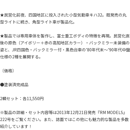
★民営化前夜、四国地区に投入された小型気動車キハ32。既発売の丸
型ライトに続き、角型ライト車が製品化。
★製品では専用車体を製作し、富士重工ボディの特徴を再現。民営化直
後の原色（アイボリー＋赤の高知地区カラー）・バックミラー未装備の
姿と、JR四国色・バックミラー付・黒色台車の’80年代末～’90年代中盤
仕様の2種を展開する。
〔価格〕
●塗装済完成品
2輌セット：各11,550円
※製品の詳細・セット内容等は2013年12月21日発売『RM MODELS』
222号をご覧ください。また、誌面ではこの他にも魅力的な製品を多数
紹介しています！