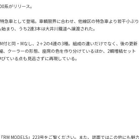
00系がリリース。
的特急車として登場。車輌限界に合わせ、他線区の特急車より若干小ぶり
代替も始まり、うち2連3本は大井川鐵道へ譲渡された。
M付と同・Mなし、2＋2の4連の3種。組成の違いだけでなく、後の更新
幅、クーラーの形態、座席の色を作り分けているほか、2輌増結セット
伸びている点も見逃さずに再現している。
『RM MODELS』223号をご覧ください。また、誌面ではこの他にも魅