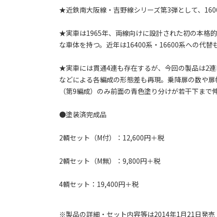
★近鉄南大阪線・吉野線シリーズ第3弾として、160
★実車は1965年、両線向けに設計された初の本格
な車体を持つ。近年は16400系・16600系への
★実車には貫通4連も存在するが、今回の製品は2連
などによる各編成の形態差も再現。乗降扉の数や扉
（第9編成）のみ前面の青色塗り分けが若干下まで
●塗装済完成品
2輌セット（M付）：12,600円＋税
2輌セット（M無）：9,800円＋税
4輌セット：19,400円＋税
※製品の詳細・セット内容等は2014年1月21日発売