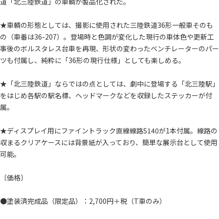
道「北三陸鉄道」の車輌が製品化された。
★車輌の形態としては、撮影に使用された三陸鉄道36形一般車そのも
の（車番は36-207）。登場時と色調が変化した現行の車体色や更新工
事後のボルスタレス台車を再現、形状の変わったベンチレーターのパー
ツも付属し、純粋に「36形の現行仕様」としても楽しめる。
★「北三陸鉄道」ならではの点としては、劇中に登場する「北三陸駅」
をはじめ各駅の駅名標、ヘッドマークなどを収録したステッカーが付
属。
★ディスプレイ用にファイントラック直線線路S140が1本付属。線路の
収まるクリアケースには背景紙が入っており、簡単な展示台として使用
可能。
〔価格〕
●塗装済完成品（限定品）：2,700円＋税（T車のみ）