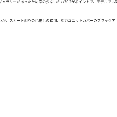
ギャラリーがあったため窓の少ないキハ70 2がポイントで、モデルでは
ないが、スカート廻りの色差しの追加、動力ユニットカバーのブラックア