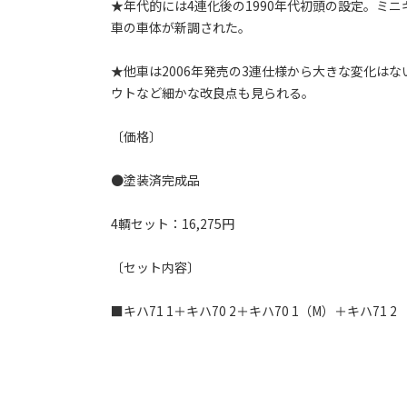
★年代的には4連化後の1990年代初頭の設定。ミニ
車の車体が新調された。
★他車は2006年発売の3連仕様から大きな変化は
ウトなど細かな改良点も見られる。
〔価格〕
●塗装済完成品
4輌セット：16,275円
〔セット内容〕
■キハ71 1＋キハ70 2＋キハ70 1（M）＋キハ71 2