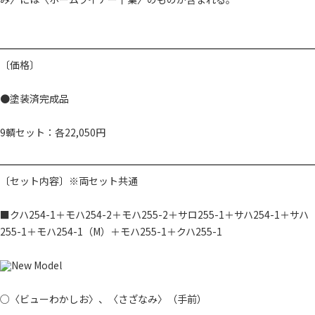
〔価格〕
●塗装済完成品
9輌セット：各22,050円
〔セット内容〕※両セット共通
■クハ254-1＋モハ254-2＋モハ255-2＋サロ255-1＋サハ254-1＋サハ
255-1＋モハ254-1（M）＋モハ255-1＋クハ255-1
○〈ビューわかしお〉、〈さざなみ〉（手前）