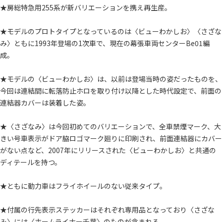
★房総特急用255系が新バリエーションを携え再生産。
★モデルのプロトタイプとなっているのは〈ビューわかしお〉〈さざな
み〉ともに1993年登場の1次車で、現在の幕張車両センターBe01編
成。
★モデルの〈ビューわかしお〉は、以前は登場当時の姿だったものを、
今回は連結間に転落防止ホロを取り付け以降とした時代設定で、前面の
連結器カバーは装着した姿。
★〈さざなみ〉は今回初めてのバリエーションで、全車禁煙マーク、大
きい号車表示がドア脇ロゴマーク廻りに印刷され、前面連結器にカバー
がない点など、2007年にリリースされた〈ビューわかしお〉と共通の
ディテールを持つ。
★ともに動力車はフライホイールのない従来タイプ。
★付属の行先表示ステッカーはそれぞれ専用品となっており〈さざな
み〉には〈ホームライナー千葉〉のものが含まれる。