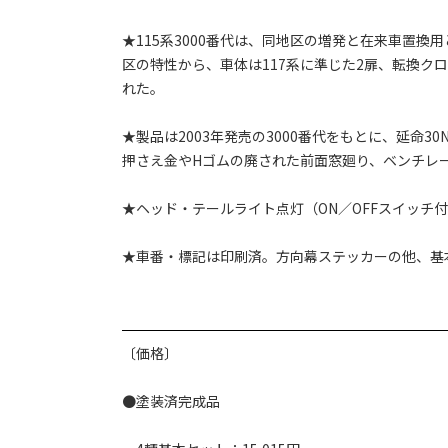
★115系3000番代は、同地区の増発と在来車置換
区の特性から、車体は117系に準じた2扉、転換クロ
れた。
★製品は2003年発売の3000番代をもとに、延命
押さえ金やHゴムの廃された前面窓廻り、ベンチレ
★ヘッド・テールライト点灯（ON／OFFスイッチ
★車番・標記は印刷済。方向幕ステッカーの他、基
〔価格〕
●塗装済完成品