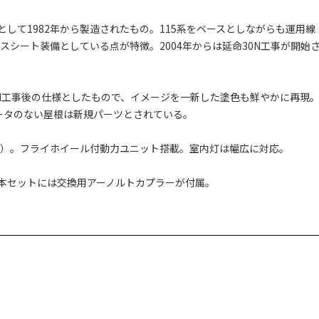
用として1982年から製造されたもの。115系をベースとしながらも運用線
スシート装備としている点が特徴。2004年からは延命30N工事が開始
30N工事後の仕様としたもので、イメージを一新した塗色も鮮やかに再現
ータのない屋根は新規パーツとされている。
付）。フライホイール付動力ユニット搭載。室内灯は幅広に対応。
本セットには交換用アーノルトカプラーが付属。