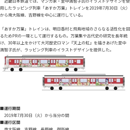
近畿日本鉄道では、マンガ家・里中満智子氏のイラストデザインを使
用したラッピング列車「あすか万葉」トレインを2019年7月30日（火）
から南大阪線、吉野線を中心に運行している。
「あすか万葉」トレインは、明日香村と飛鳥地域のさらなる活性化を図
るためPRの一環として運行するもの。万葉集や古代史の研究を長年続
け、30年以上をかけて大河歴史ロマン『天上の虹』を描きあげた里中
満智子氏が、ラッピング列車のイラストデザインを提供した。
■運行期間
2019年7月30日（火）から当分の間
■運行区間
南大阪線、吉野線、長野線、御所線