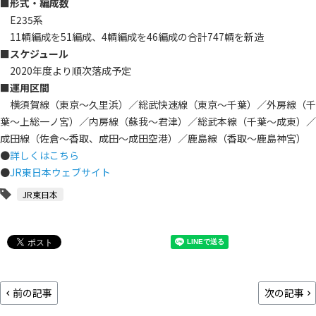
■形式・編成数
E235系
11輌編成を51編成、4輌編成を46編成の合計747輌を新造
■スケジュール
2020年度より順次落成予定
■運用区間
横須賀線（東京～久里浜）／総武快速線（東京～千葉）／外房線（千
葉～上総一ノ宮）／内房線（蘇我～君津）／総武本線（千葉～成東）／
成田線（佐倉～香取、成田～成田空港）／鹿島線（香取～鹿島神宮）
●
詳しくはこちら
●
JR東日本ウェブサイト
JR東日本
前の記事
次の記事