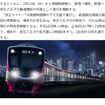
するとともに、2月22日（木）から夜間時間帯に、新宿→橋本、新宿→
京王八王子で最速種別の列車として運行を開始する。
”京王ライナー”は夜間時間帯の下り方面で運行し、新宿駅出発後の最
初の停車駅は、橋本行が京王永山、京王八王子行が府中で、それ以降は
現行の特急停車駅となる。平日は20時～0時台、土休日は17時～21時台
で、橋本行・京王八王子行各方面に1時間1本ずつ、1日合計10本を運行
する。