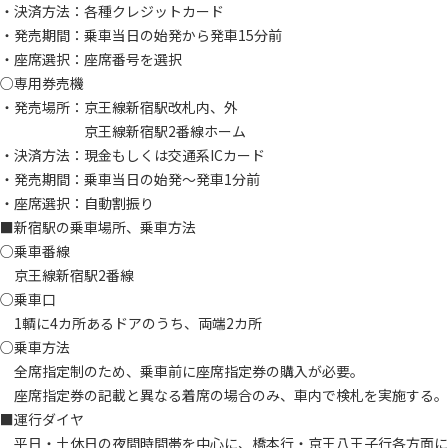
・決済方法：各種クレジットカード
・発売期間：乗車当日の始発から発車15分前
・座席選択：座席番号を選択
○専用券売機
・発売場所：京王線新宿駅改札内、外
京王線新宿駅2番線ホーム
・決済方法：現金もしくは交通系ICカード
・発売期間：乗車当日の始発～発車1分前
・座席選択：自動割振り
■新宿駅の乗車場所、乗車方法
○乗車番線
京王線新宿駅2番線
○乗車口
1輌に4カ所あるドアのうち、両端2カ所
○乗車方法
全席指定制のため、乗車前に座席指定券の購入が必要。
座席指定券の記載と異なる着席の場合のみ、車内で検札を実施する。
■運行ダイヤ
平日・土休日の夜間時間帯を中心に、橋本行・京王八王子行各方面に