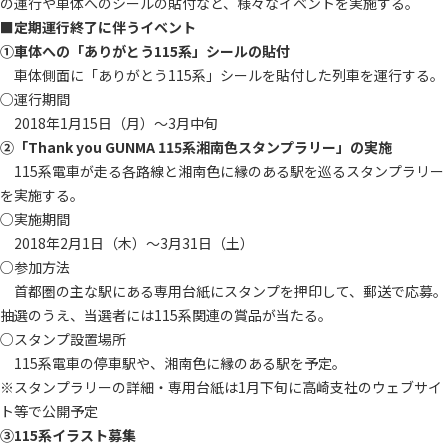
の運行や車体へのシールの貼付など、様々なイベントを実施する。
■定期運行終了に伴うイベント
①車体への「ありがとう115系」シールの貼付
車体側面に「ありがとう115系」シールを貼付した列車を運行する。
○運行期間
2018年1月15日（月）～3月中旬
②「Thank you GUNMA 115系湘南色スタンプラリー」の実施
115系電車が走る各路線と湘南色に縁のある駅を巡るスタンプラリー
を実施する。
○実施期間
2018年2月1日（木）～3月31日（土）
○参加方法
首都圏の主な駅にある専用台紙にスタンプを押印して、郵送で応募。
抽選のうえ、当選者には115系関連の賞品が当たる。
○スタンプ設置場所
115系電車の停車駅や、湘南色に縁のある駅を予定。
※スタンプラリーの詳細・専用台紙は1月下旬に高崎支社のウェブサイ
ト等で公開予定
③115系イラスト募集