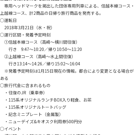
専用ヘッドマークを掲出した団体専用列車による、信越本線コース・
上越線コース、計2商品の日帰り旅行商品を発売する。
○運転日
2018年3月21日（水・祝）
○運行区間・発着予定時刻
①信越本線コース（高崎～横川間往復）
行き 9:47～10:20／帰り10:50～11:20
②上越線コース（高崎～水上間往復）
行き13:14～14:26／帰り15:02～16:04
※発着予定時刻は1月15日現在の情報。都合により変更となる場合が
ある
○旅行代金に含まれるもの
・往復のJR（乗車券）
・115系オリジナルランチBOX入り軽食、お茶
・115系オリジナルトートバッグ
・記念ミニプレート（金属製）
・ニューデイズ&キオスク利用券500円分
○イベント