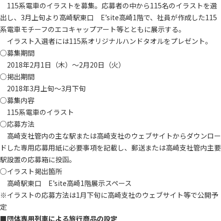
115系電車のイラストを募集。応募者の中から115名のイラストを選
出し、3月上旬より高崎駅東口 E’site高崎1階で、社員が作成した115
系電車モチーフのエコキャップアート等とともに展示する。
イラスト入選者には115系オリジナルハンドタオルをプレゼント。
○募集期間
2018年2月1日（木）～2月20日（火）
○掲出期間
2018年3月上旬～3月下旬
○募集内容
115系電車のイラスト
○応募方法
高崎支社管内の主な駅または高崎支社のウェブサイトからダウンロー
ドした専用応募用紙に必要事項を記載し、郵送または高崎支社管内主要
駅設置の応募箱に投函。
○イラスト掲出箇所
高崎駅東口 E’site高崎1階展示スペース
※イラストの応募方法は1月下旬に高崎支社のウェブサイト等で公開予
定
■団体専用列車による旅行商品の設定