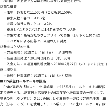
横川駅・水上駅で方向幕を回しながら撮影会を行う。
◎商品概要
・価格：各おとな11,500円（こども10,150円）
・募集人数：各コース192名
※最少催行人員：各コース2名
※おとな1名を含む2名以上4名までの申し込み
・募集方法：高崎支社のウェブサイトで募集（1月下旬公開予定）
※ハガキによる応募で、当選の方に発売
◎発売スケジュール
・応募締切：2018年2月4日（日） 消印有効
・当選通知発送：2018年2月15日（木）以降
・入金方法：当選通知到着次第～2018年2月27日（火）までに指定口
座に振込み
・最終行程表発送：2018年3月7日（水）以降
■115系生ロールケーキの販売
E’site高崎内「和スイーツ 福嶋屋」で115系生ロールケーキを期間限
定で販売する。JR東日本高崎支社の6次産業化推進事業の一環として、
榛名の卵（ゆうすげ）を100％使用し小麦粉の一部には群馬県小麦（白
光〔びゃっこう〕）を使用した、115系モチーフの生ロールケーキ。購