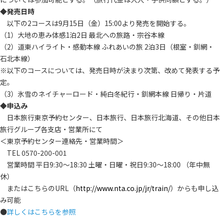
◆発売日時
以下の2コースは9月15日（金）15:00より発売を開始する。
（1）大地の恵み体感1泊2日 最北への旅路・宗谷本線
（2）道東ハイライト・感動本線 ふれあいの旅 2泊3日（根室・釧網・
石北本線）
※以下のコースについては、発売日時が決まり次第、改めて発表する予
定。
（3）氷雪のネイチャーロード・純白冬紀行・釧網本線 日帰り・片道
◆申込み
日本旅行東京予約センター、日本旅行、日本旅行北海道、その他日本
旅行グループ各支店・営業所にて
＜東京予約センター連絡先・営業時間＞
TEL 0570-200-001
営業時間 平日9:30～18:30 土曜・日曜・祝日9:30～18:00 （年中無
休）
またはこちらのURL（
http://www.nta.co.jp/jr/train/
）からも申し込
み可能
●
詳しくはこちらを参照