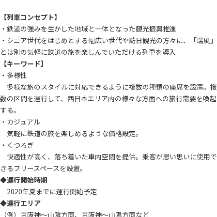
【列車コンセプト】
・鉄道の強みを生かした地域と一体となった観光振興推進
・シニア世代をはじめとする幅広い世代や訪日観光の方々に、「瑞風」
とは別の気軽に鉄道の旅を楽しんでいただける列車を導入
【キーワード】
・多様性
多様な旅のスタイルに対応できるように複数の種類の座席を設置。複
数の区間を運行して、西日本エリア内の様々な方面への旅行需要を喚起
する。
・カジュアル
気軽に鉄道の旅を楽しめるような価格設定。
・くつろぎ
快適性が高く、落ち着いた車内空間を提供。乗客が思い思いに使用で
きるフリースペースを設置。
◆運行開始時期
2020年夏までに運行開始予定
◆運行エリア
（例）京阪神～山陰方面、京阪神～山陽方面など