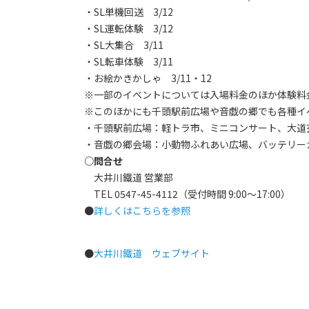
・SL単機回送 3/12
・SL運転体験 3/12
・SL大集合 3/11
・SL転車体験 3/11
・お絵かきかしゃ 3/11・12
※一部のイベントについては入場料金のほか体験料
※このほかにも千頭駅前広場や音戯の郷でも各種イ
・千頭駅前広場：軽トラ市、ミニコンサート、大道
・音戯の郷会場：小動物ふれあい広場、バッテリー
○問合せ
大井川鐵道 営業部
TEL 0547-45-4112（受付時間 9:00～17:00）
●
詳しくはこちらを参照
●
大井川鐵道 ウェブサイト