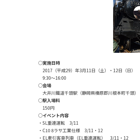
○実施日時
2017（平成29）年3月11日（土）・12日（日）
9:30～16:00
○会場
大井川鐵道千頭駅（静岡県榛原郡川根本町千頭）
○駅入場料
150円
○イベント内容
・SL重連運転 3/11
・C10 8ラサ工業仕様 3/11・12
・EL牽引客車列車（EL重連運転） 3/11・12