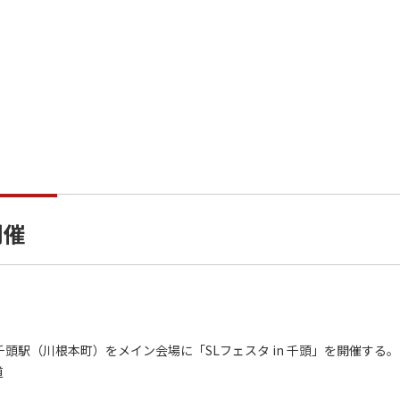
開催
千頭駅（川根本町）をメイン会場に「SLフェスタ in 千頭」を開催する。
道