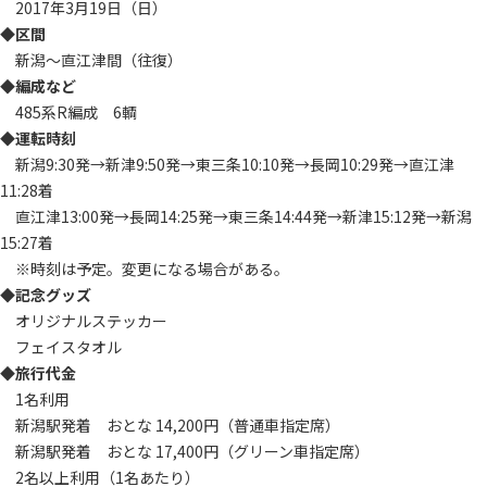
2017年3月19日（日）
◆区間
新潟～直江津間（往復）
◆編成など
485系R編成 6輌
◆運転時刻
新潟9:30発→新津9:50発→東三条10:10発→長岡10:29発→直江津
11:28着
直江津13:00発→長岡14:25発→東三条14:44発→新津15:12発→新潟
15:27着
※時刻は予定。変更になる場合がある。
◆記念グッズ
オリジナルステッカー
フェイスタオル
◆旅行代金
1名利用
新潟駅発着 おとな 14,200円（普通車指定席）
新潟駅発着 おとな 17,400円（グリーン車指定席）
2名以上利用（1名あたり）