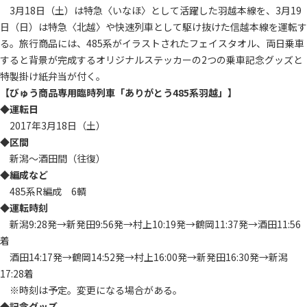
3月18日（土）は特急〈いなほ〉として活躍した羽越本線を、3月19
日（日）は特急〈北越〉や快速列車として駆け抜けた信越本線を運転す
る。旅行商品には、485系がイラストされたフェイスタオル、両日乗車
すると背景が完成するオリジナルステッカーの2つの乗車記念グッズと
特製掛け紙弁当が付く。
【びゅう商品専用臨時列車「ありがとう485系羽越」】
◆運転日
2017年3月18日（土）
◆区間
新潟～酒田間（往復）
◆編成など
485系R編成 6輌
◆運転時刻
新潟9:28発→新発田9:56発→村上10:19発→鶴岡11:37発→酒田11:56
着
酒田14:17発→鶴岡14:52発→村上16:00発→新発田16:30発→新潟
17:28着
※時刻は予定。変更になる場合がある。
◆記念グッズ