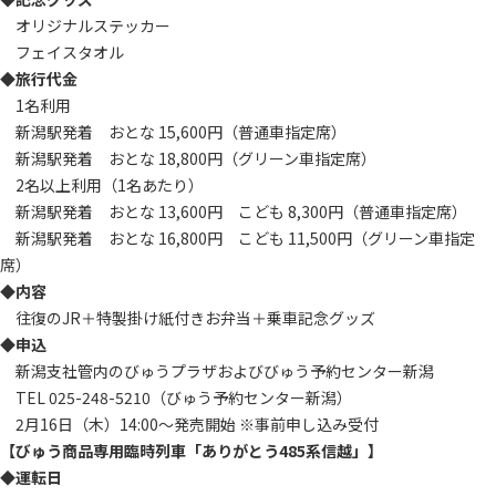
オリジナルステッカー
フェイスタオル
◆旅行代金
1名利用
新潟駅発着 おとな 15,600円（普通車指定席）
新潟駅発着 おとな 18,800円（グリーン車指定席）
2名以上利用（1名あたり）
新潟駅発着 おとな 13,600円 こども 8,300円（普通車指定席）
新潟駅発着 おとな 16,800円 こども 11,500円（グリーン車指定
席）
◆内容
往復のJR＋特製掛け紙付きお弁当＋乗車記念グッズ
◆申込
新潟支社管内のびゅうプラザおよびびゅう予約センター新潟
TEL 025-248-5210（びゅう予約センター新潟）
2月16日（木）14:00～発売開始 ※事前申し込み受付
【びゅう商品専用臨時列車「ありがとう485系信越」】
◆運転日