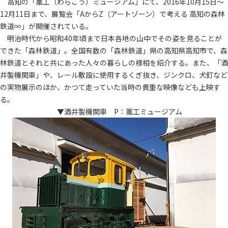
高知の「藁工（わらこう）ミュージアム」にて、2016年10月15日～
12月11日まで、展覧会「AからZ（アートゾーン）で考える 高知の森林
鉄道∞」が開催されている。
明治時代から昭和40年頃まで日本各地の山中でその姿を見ることが
できた「森林鉄道」。全国有数の「森林鉄道」県の高知県高知市で、森
林鉄道とそれと共にあった人々の暮らしの様相を紹介する。また、「酒
井製機関車」や、レール敷設に使用するくぎ抜き、ジンクロ、犬釘など
の実物展示のほか、かつて走っていた当時の貴重な映像なども上映す
る。
▼酒井製機関車 P：藁工ミュージアム