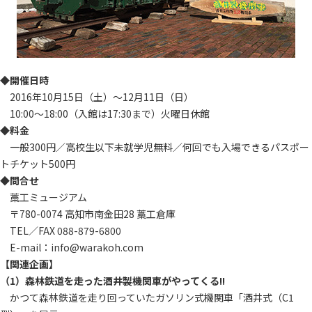
◆開催日時
2016年10月15日（土）～12月11日（日）
10:00～18:00（入館は17:30まで）火曜日休館
◆料金
一般300円／高校生以下未就学児無料／何回でも入場できるパスポー
トチケット500円
◆問合せ
藁工ミュージアム
〒780-0074 高知市南金田28 藁工倉庫
TEL／FAX 088-879-6800
E-mail：info@warakoh.com
【関連企画】
（1）森林鉄道を走った酒井製機関車がやってくる!!
かつて森林鉄道を走り回っていたガソリン式機関車「酒井式（C1