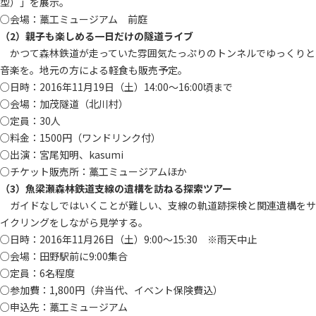
型）」を展示。
○会場：藁工ミュージアム 前庭
（2）親子も楽しめる一日だけの隧道ライブ
かつて森林鉄道が走っていた雰囲気たっぷりのトンネルでゆっくりと
音楽を。地元の方による軽食も販売予定。
○日時：2016年11月19日（土）14:00～16:00頃まで
○会場：加茂隧道（北川村）
○定員：30人
○料金：1500円（ワンドリンク付）
○出演：宮尾知明、kasumi
○チケット販売所：藁工ミュージアムほか
（3）魚梁瀬森林鉄道支線の遺構を訪ねる探索ツアー
ガイドなしではいくことが難しい、支線の軌道跡探検と関連遺構をサ
イクリングをしながら見学する。
○日時：2016年11月26日（土）9:00～15:30 ※雨天中止
○会場：田野駅前に9:00集合
○定員：6名程度
○参加費：1,800円（弁当代、イベント保険費込）
○申込先：藁工ミュージアム