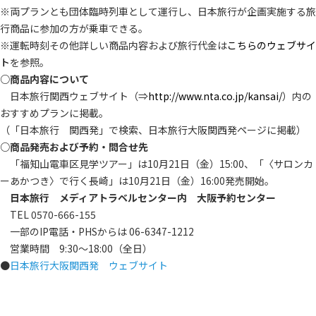
※両プランとも団体臨時列車として運行し、日本旅行が企画実施する旅
行商品に参加の方が乗車できる。
※運転時刻その他詳しい商品内容および旅行代金は
こちらのウェブサイ
ト
を参照。
○商品内容について
日本旅行関西ウェブサイト（⇒
http://www.nta.co.jp/kansai/
）内の
おすすめプランに掲載。
（「日本旅行 関西発」で検索、日本旅行大阪関西発ページに掲載）
○商品発売および予約・問合せ先
「福知山電車区見学ツアー」は10月21日（金）15:00、「〈サロンカ
ーあかつき〉で行く長崎」は10月21日（金）16:00発売開始。
日本旅行 メディアトラベルセンター内 大阪予約センター
TEL 0570-666-155
一部のIP電話・PHSからは 06-6347-1212
営業時間 9:30～18:00（全日）
●
日本旅行大阪関西発 ウェブサイト