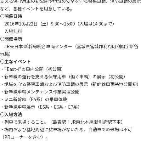
支える保守用車の初公開や地域の安全を守る警察車輌、消防車輌の展示
など、各種イベントを用意している。
○開催日時
2016年10月22日（土）9:30～15:00（入場は14:30まで）
入場無料
○開催場所
JR東日本 新幹線総合車両センター（宮城県宮城郡利府町利府字新谷
地脇）
○主なイベント
・”East-i”の車内公開（初公開）
・新幹線の運行を支える保守用車（働く車輌）の展示（初公開）
・地域を守る警察車輌および消防車輌の展示（新幹線車両基地公開初）
・新幹線車輌メンテナンス作業実演公開
・ミニ新幹線（E5系）の乗車体験
・新幹線車輌展示（E5系・E6系・E7系）
○入場方法
・列車で来場すること。（最寄駅：JR東北本線 新利府駅下車）
・場内および基地周辺に駐車場がないため、自動車での来場は不可
（PRコーナーを含む）。