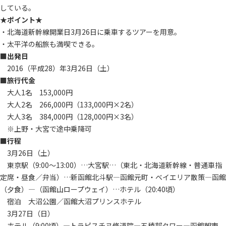
している。
★ポイント★
・北海道新幹線開業日3月26日に乗車するツアーを用意。
・太平洋の船旅も満喫できる。
■出発日
2016（平成28）年3月26日（土）
■旅行代金
大人1名 153,000円
大人2名 266,000円（133,000円×2名）
大人3名 384,000円（128,000円×3名）
※上野・大宮で途中乗降可
■行程
3月26日（土）
東京駅（9:00～13:00）…大宮駅…（東北・北海道新幹線・普通車指
定席・昼食／弁当）…新函館北斗駅―函館元町・ベイエリア散策―函館
（夕食）―（函館山ロープウェイ）…ホテル（20:40頃）
宿泊 大沼公園／函館大沼プリンスホテル
3月27日（日）
ホテル（9:00頃）―トラピスチヌ修道院―五稜郭タワー―函館朝市