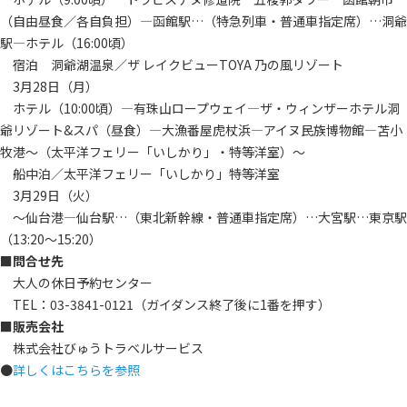
（自由昼食／各自負担）―函館駅…（特急列車・普通車指定席）…洞爺
駅―ホテル（16:00頃）
宿泊 洞爺湖温泉／ザ レイクビューTOYA 乃の風リゾート
3月28日（月）
ホテル（10:00頃）―有珠山ロープウェイ―ザ・ウィンザーホテル洞
爺リゾート&スパ（昼食）―大漁番屋虎杖浜―アイヌ民族博物館―苫小
牧港～（太平洋フェリー「いしかり」・特等洋室）～
船中泊／太平洋フェリー「いしかり」特等洋室
3月29日（火）
～仙台港―仙台駅…（東北新幹線・普通車指定席）…大宮駅…東京駅
（13:20～15:20）
■問合せ先
大人の休日予約センター
TEL：03-3841-0121（ガイダンス終了後に1番を押す）
■販売会社
株式会社びゅうトラベルサービス
●
詳しくはこちらを参照