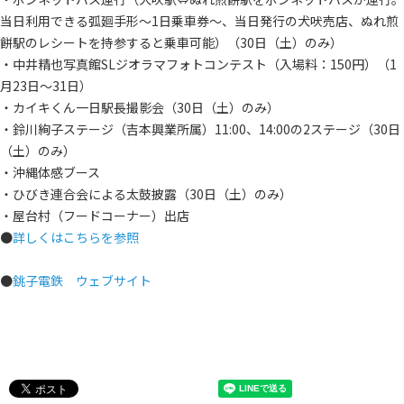
当日利用できる弧廻手形～1日乗車券～、当日発行の犬吠売店、ぬれ煎
餅駅のレシートを持参すると乗車可能）（30日（土）のみ）
・中井精也写真館SLジオラマフォトコンテスト（入場料：150円）（1
月23日～31日）
・カイキくん一日駅長撮影会（30日（土）のみ）
・鈴川絢子ステージ（吉本興業所属）11:00、14:00の2ステージ（30日
（土）のみ）
・沖縄体感ブース
・ひびき連合会による太鼓披露（30日（土）のみ）
・屋台村（フードコーナー）出店
●
詳しくはこちらを参照
●
銚子電鉄 ウェブサイト