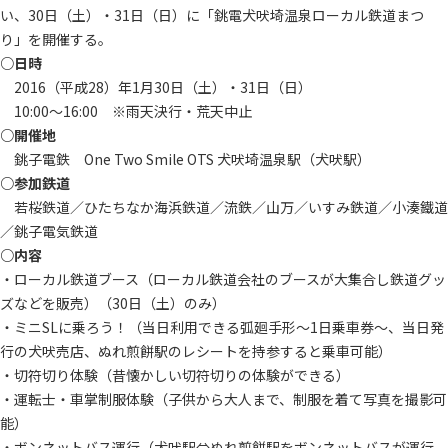
い、30日（土）・31日（日）に「銚電犬吠埼温泉ローカル鉄道まつ
り」を開催する。
○日時
2016（平成28）年1月30日（土）・31日（日）
10:00～16:00 ※雨天決行・荒天中止
○開催地
銚子電鉄 One Two Smile OTS 犬吠埼温泉駅（犬吠駅）
○参加鉄道
若桜鉄道／ひたちなか海浜鉄道／流鉄／山万／いすみ鉄道／小湊鐵道
／銚子電気鉄道
○内容
・ローカル鉄道ブース（ローカル鉄道会社のブースが大集合し鉄道グッ
ズなどを販売）（30日（土）のみ）
・ミニSLに乗ろう！（当日利用できる弧廻手形～1日乗車券～、当日発
行の犬吠売店、ぬれ煎餅駅のレシートを持参すると乗車可能）
・切符切り体験（昔懐かしい切符切りの体験ができる）
・運転士・車掌制服体験（子供から大人まで、制服を着て写真を撮影可
能）
・ボンネットバス運行（犬吠駅⇔ぬれ煎餅駅をボンネットバスが運行。