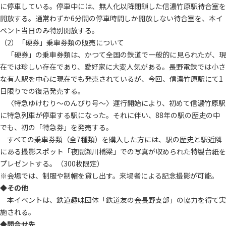
に停車している。停車中には、無人化以降閉鎖した信濃竹原駅待合室を
開放する。通常わずか6分間の停車時間しか開放しない待合室を、本イ
ベント当日のみ特別開放する。
（2）「硬券」乗車券類の販売について
「硬券」の乗車券類は、かつて全国の鉄道で一般的に見られたが、現
在では珍しい存在であり、愛好家に大変人気がある。長野電鉄では小さ
な有人駅を中心に現在でも発売されているが、今回、信濃竹原駅にて1
日限りでの復活発売する。
〈特急ゆけむり～のんびり号～〉運行開始により、初めて信濃竹原駅
に特急列車が停車する駅になった。それに伴い、88年の駅の歴史の中
でも、初の「特急券」を発売する。
すべての乗車券類（全7種類）を購入した方には、駅の歴史と駅近隣
にある撮影スポット「夜間瀬川橋梁」での写真が収められた特製台紙を
プレゼントする。（300枚限定）
※会場では、制服や制帽を貸し出す。来場者による記念撮影が可能。
◆
その他
本イベントは、鉄道趣味団体「鉄道友の会長野支部」の協力を得て実
施される。
◆
問合せ先