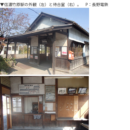
▼信濃竹原駅の外観（左）と待合室（右）。 P：長野電鉄