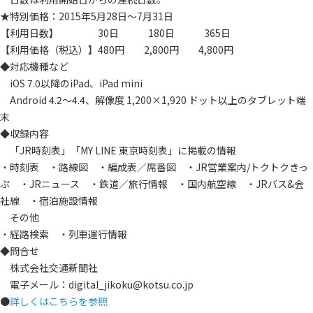
★特別価格：2015年5月28日～7月31日
【利用日数】 30日 180日 365日
【利用価格（税込）】480円 2,800円 4,800円
◆対応機種など
iOS 7.0以降のiPad、iPad mini
Android 4.2～4.4、解像度 1,200×1,920 ドット以上のタブレット端
末
◆収録内容
「JR時刻表」「MY LINE 東京時刻表」に掲載の情報
・時刻表 ・路線図 ・編成表／席番図 ・JR営業案内/トクトクきっ
ぷ ・JRニュース ・鉄道／旅行情報 ・国内航空線 ・JRバス&会
社線 ・宿泊施設情報
その他
・経路検索 ・列車運行情報
◆問合せ
株式会社交通新聞社
電子メール：digital_jikoku@kotsu.co.jp
●
詳しくはこちらを参照