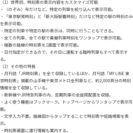
（1）世界初、時刻表の表示内容をカスタマイズ可能
・〈のぞみ〉号だけなど、特定の列車を絞り込んで表示可能。
・「東京駅発時刻」と「新大阪駅着時刻」だけなど特定の駅の時刻のみ
を表示可能。
・特定の列車や特定の駅の表示は、同時に行うこともできる。
・全ての列車、全ての駅で乗継列車時刻をワンタップで表示可能。
・複数の路線の時刻表を1画面で表示可能。
・日付指定ができるので、その日に運転する臨時列車もすべて表示す
る。
（2）その他の特長
・月刊誌「JR時刻表」を全て収録しているほか、月刊誌「MY LINE 東
京時刻表」掲載の山手線や東京メトロ全列車など、約2,000頁分の時刻
情報を全て収録している。
・新幹線やJR特急列車の内、定期列車の全座席配置を収録。
・よく使う機能はブックマーク。トップページからワンタップで表示可
能。
・文字入力不要。路線図からタップすることで時刻表や経路検索を表
示。
・時刻表画面に運行情報も案内する。