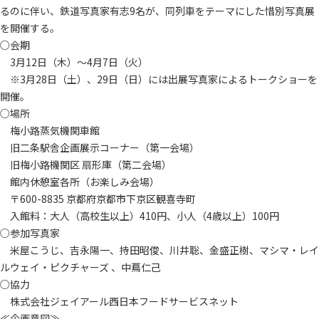
るのに伴い、鉄道写真家有志9名が、同列車をテーマにした惜別写真展
を開催する。
○会期
3月12日（木）～4月7日（火）
※3月28日（土）、29日（日）には出展写真家によるトークショーを
開催。
○場所
梅小路蒸気機関車館
旧二条駅舎企画展示コーナー（第一会場）
旧梅小路機関区 扇形庫（第二会場）
館内休憩室各所（お楽しみ会場）
〒600-8835 京都府京都市下京区観喜寺町
入館料：大人（高校生以上）410円、小人（4歳以上）100円
○参加写真家
米屋こうじ、吉永陽一、持田昭俊、川井聡、金盛正樹、マシマ・レイ
ルウェイ・ピクチャーズ 、中蔦仁己
○協力
株式会社ジェイアール西日本フードサービスネット
≪企画意図≫