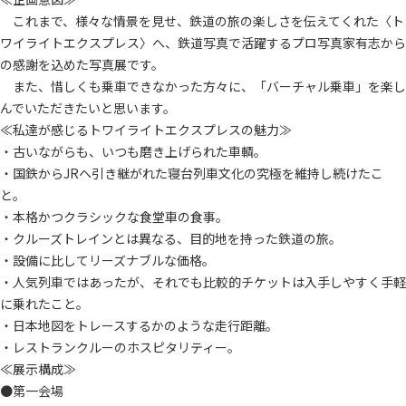
これまで、様々な情景を見せ、鉄道の旅の楽しさを伝えてくれた〈ト
ワイライトエクスプレス〉へ、鉄道写真で活躍するプロ写真家有志から
の感謝を込めた写真展です。
また、惜しくも乗車できなかった方々に、「バーチャル乗車」を楽し
んでいただきたいと思います。
≪私達が感じるトワイライトエクスプレスの魅力≫
・古いながらも、いつも磨き上げられた車輌。
・国鉄からJRヘ引き継がれた寝台列車文化の究極を維持し続けたこ
と。
・本格かつクラシックな食堂車の食事。
・クルーズトレインとは異なる、目的地を持った鉄道の旅。
・設備に比してリーズナブルな価格。
・人気列車ではあったが、それでも比較的チケットは入手しやすく手軽
に乗れたこと。
・日本地図をトレースするかのような走行距離。
・レストランクルーのホスピタリティー。
≪展示構成≫
●第一会場