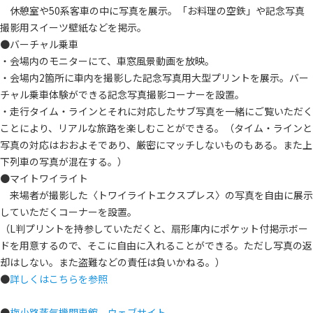
休憩室や50系客車の中に写真を展示。「お料理の空鉄」や記念写真
撮影用スイーツ壁紙などを掲示。
●バーチャル乗車
・会場内のモニターにて、車窓風景動画を放映。
・会場内2箇所に車内を撮影した記念写真用大型プリントを展示。バー
チャル乗車体験ができる記念写真撮影コーナーを設置。
・走行タイム・ラインとそれに対応したサブ写真を一緒にご覧いただく
ことにより、リアルな旅路を楽しむことができる。（タイム・ラインと
写真の対応はおおよそであり、厳密にマッチしないものもある。また上
下列車の写真が混在する。）
●マイトワイライト
来場者が撮影した〈トワイライトエクスプレス〉の写真を自由に展示
していただくコーナーを設置。
（L判プリントを持参していただくと、扇形庫内にポケット付掲示ボー
ドを用意するので、そこに自由に入れることができる。ただし写真の返
却はしない。また盗難などの責任は負いかねる。）
●
詳しくはこちらを参照
●
梅小路蒸気機関車館 ウェブサイト