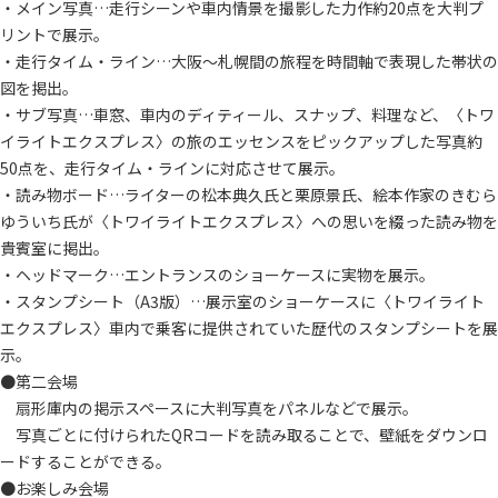
・メイン写真…走行シーンや車内情景を撮影した力作約20点を大判プ
リントで展示。
・走行タイム・ライン…大阪～札幌間の旅程を時間軸で表現した帯状の
図を掲出。
・サブ写真…車窓、車内のディティール、スナップ、料理など、〈トワ
イライトエクスプレス〉の旅のエッセンスをピックアップした写真約
50点を、走行タイム・ラインに対応させて展示。
・読み物ボード…ライターの松本典久氏と栗原景氏、絵本作家のきむら
ゆういち氏が〈トワイライトエクスプレス〉への思いを綴った読み物を
貴賓室に掲出。
・ヘッドマーク…エントランスのショーケースに実物を展示。
・スタンプシート（A3版）…展示室のショーケースに〈トワイライト
エクスプレス〉車内で乗客に提供されていた歴代のスタンプシートを展
示。
●第二会場
扇形庫内の掲示スペースに大判写真をパネルなどで展示。
写真ごとに付けられたQRコードを読み取ることで、壁紙をダウンロ
ードすることができる。
●お楽しみ会場