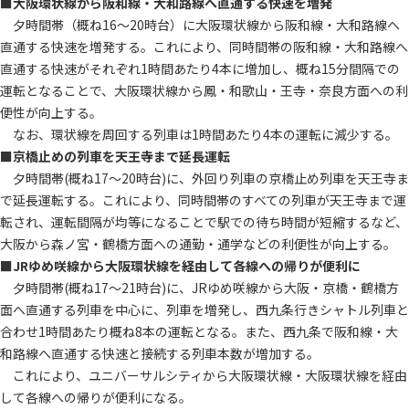
■大阪環状線から阪和線・大和路線へ直通する快速を増発
夕時間帯（概ね16～20時台）に大阪環状線から阪和線・大和路線へ
直通する快速を増発する。これにより、同時間帯の阪和線・大和路線へ
直通する快速がそれぞれ1時間あたり4本に増加し、概ね15分間隔での
運転となることで、大阪環状線から鳳・和歌山・王寺・奈良方面への利
便性が向上する。
なお、環状線を周回する列車は1時間あたり4本の運転に減少する。
■京橋止めの列車を天王寺まで延長運転
夕時間帯(概ね17～20時台)に、外回り列車の京橋止め列車を天王寺ま
で延長運転する。これにより、同時間帯のすべての列車が天王寺まで運
転され、運転間隔が均等になることで駅での待ち時間が短縮するなど、
大阪から森ノ宮・鶴橋方面への通勤・通学などの利便性が向上する。
■JRゆめ咲線から大阪環状線を経由して各線への帰りが便利に
夕時間帯(概ね17～21時台)に、JRゆめ咲線から大阪・京橋・鶴橋方
面へ直通する列車を中心に、列車を増発し、西九条行きシャトル列車と
合わせ1時間あたり概ね8本の運転となる。また、西九条で阪和線・大
和路線へ直通する快速と接続する列車本数が増加する。
これにより、ユニバーサルシティから大阪環状線・大阪環状線を経由
して各線への帰りが便利になる。