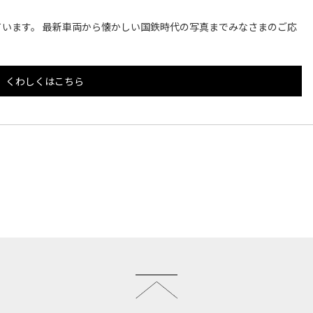
います。 最新車両から懐かしい国鉄時代の写真までみなさまのご応
くわしくはこちら
このページのトップへ