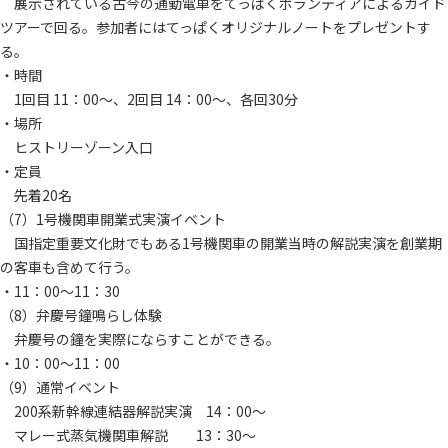
展示されている古今の通勤電車をてっぱくボランティアによるガイド
ツアーで回る。参加者にはてっぱくオリジナルノートをプレゼントす
る。
・時間
1回目 11：00～、2回目 14：00～、各回30分
・場所
ヒストリーゾーン入口
・定員
先着20名
（7）1号機関車開業式実演イベント
国指定重要文化財でもある1号機関車の開業当時の解説実演を創業期
の客車も含めて行う。
・11：00～11：30
（8）弁慶号鐘鳴らし体験
弁慶号の鐘を実際にならすことができる。
・10：00～11：00
（9）通常イベント
200系新幹線連結器解説実演 14：00～
マレー式蒸気機関車解説 13：30～