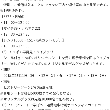
特別に、普段は入ることのできない車内や運転室の中を見学できる。
※1組約3分ずつ
【EF58・EF66】
・11：00～12：00
【マイテ39・ナハネフ22】
・12：30～13：30
【レムフ10000・C51・0系カットモデル】
・16：30～17：30
（5）てっぱく再発見！クイズラリー
シール付きてっぱくオリジナルシートを元に展示車輌を回るクイズラ
リー。楽しく学んでてっぱくのオリジナルモデルグッズがもらえる。
・期間
2015年1月11日（日）・12日（月・祝）・17日（土）・18日（日）
・場所
ヒストリーゾーン1階 0系展示棟
※専用シートは各日5000枚までの配布となる。
※オリジナルグッズは先着10,000名で配布終了。
（6）ワークシートで学ぼう！通勤電車特別ボランティアガイドツアー