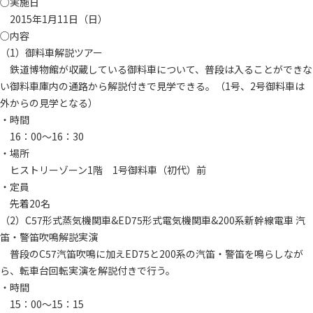
○実施日
2015年1月11日（日）
○内容
（1）御料車解説ツアー
鉄道博物館が収蔵している御料車について、普段は入ることができな
い御料車庫内の通路から解説付きで見学できる。（1号、2号御料車は
外からの見学となる）
・時間
16：00～16：30
・場所
ヒストリーゾーン1階 1号御料車（初代）前
・定員
先着20名
（2）C57形式蒸気機関車&ED75形式電気機関車&200系新幹線電車 汽
笛・警笛吹鳴解説実演
普段のC57汽笛吹鳴に加えED75と200系の汽笛・警笛を鳴らしなが
ら、転車台回転実演を解説付きで行う。
・時間
15：00～15：15