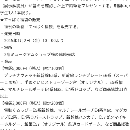
（展示解説員）が答えを確認した上で鉛筆をプレゼントする。期間中小
学生1人1本限り。
★てっぱく福袋の販売
恒例の新春「てっぱく福袋」を販売する。
・発売日時
2015年1月2日（金）10：00より
・場所
2階ミュージアムショップ横の臨時売店
・商品
【福袋5,000円（税込）限定100個】
プラチナウォッチ新幹線E5系、新幹線ランチプレートE6系（スーパ
ーこまち）、手ぬぐいヒストリーゾーン宵（オリジナル）、E5系帽
子、マルチレールポーチE4系Max、E7系ドロップ、など商品総数11点
以上
【福袋3,000円（税込）限定200個】
電動くるっぴーE5系新幹線、マルチレールポーチE4系Max、マグカ
ップE2系、E7系ラバーストラップ、新幹線ハンカチ、C57ゼンマイキ
ーホルダー、鉛筆C57（オリジナル）鉄道カードゲーム、など商品総数