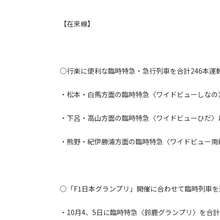
【在来線】
○行楽に便利な臨時特急・急行列車を合計246本運
・松本・白馬方面の臨時特急〈ワイドビューしなの〉
・下呂・高山方面の臨時特急〈ワイドビューひだ〉
・熊野・紀伊勝浦方面の臨時特急〈ワイドビュー南
○「F1日本グランプリ」開催に合わせて臨時列車を
・10月4、5日に臨時特急〈鈴鹿グランプリ〉を合計