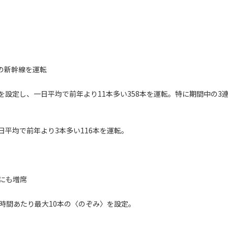
）の新幹線を運転
設定し、一日平均で前年より11本多い358本を運転。特に期間中の3
平均で前年より3本多い116本を運転。
にも増席
時間あたり最大10本の〈のぞみ〉を設定。