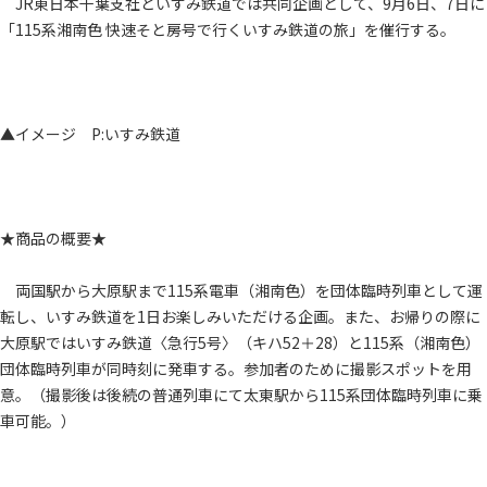
JR東日本千葉支社といすみ鉄道では共同企画として、9月6日、7日に
「115系湘南色 快速そと房号で行くいすみ鉄道の旅」を催行する。
▲イメージ P:いすみ鉄道
★商品の概要★
両国駅から大原駅まで115系電車（湘南色）を団体臨時列車として運
転し、いすみ鉄道を1日お楽しみいただける企画。また、お帰りの際に
大原駅ではいすみ鉄道〈急行5号〉（キハ52＋28）と115系（湘南色）
団体臨時列車が同時刻に発車する。参加者のために撮影スポットを用
意。（撮影後は後続の普通列車にて太東駅から115系団体臨時列車に乗
車可能。）