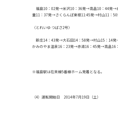
福島10：02発→米沢10：36発→高畠10：44発→
童11：37発→さくらんぼ東根11:45発→村山11：5
〈とれいゆ つばさ2号〉
新庄14：43発→大石田14：58発→村山15：14発
かみのやま温泉16：23発→赤湯16：45発→高畠16：
※福島駅は在来線5番線ホーム発着となる。
（4）運転開始日 2014年7月19日（土）