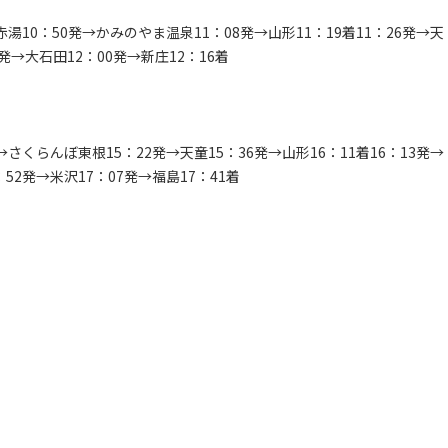
赤湯10：50発→かみのやま温泉11：08発→山形11：19着11：26発→天
0発→大石田12：00発→新庄12：16着
→さくらんぼ東根15：22発→天童15：36発→山形16：11着16：13発→
52発→米沢17：07発→福島17：41着