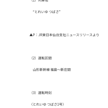
（1）列車名
“とれいゆ つばさ”
▲P：JR東日本仙台支社ニュースリリースより
（2）運転区間
山形新幹線 福島～新庄間
（3）運転時刻
〈とれいゆ つばさ1号〉