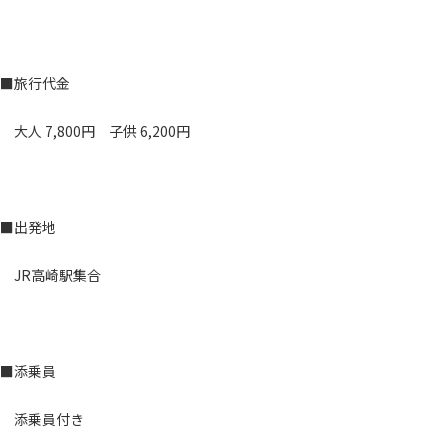
■旅行代金
大人 7,800円 子供 6,200円
■出発地
JR高崎駅集合
■添乗員
添乗員付き