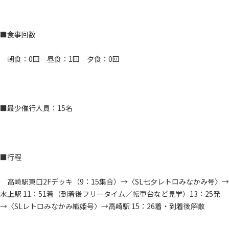
■食事回数
朝食：0回 昼食：1回 夕食：0回
■最少催行人員：15名
■行程
高崎駅東口2Fデッキ（9：15集合）→〈SL七夕レトロみなかみ号〉→
水上駅 11：51着（到着後フリータイム／転車台など見学）13：25発
→〈SLレトロみなかみ織姫号〉→高崎駅 15：26着・到着後解散