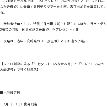
小田急トラベルでは、〈SL七夕レトロみなかみ号〉と〈SLレトロみ
なかみ織姫〉に乗車する日帰りツアーを企画、現在参加者を募集してい
る。
参加者特典として、特製「弁当掛け紙」を配布するほか、行き・帰り
2種類の特製「硬券式記念乗車証」をプレゼントする。
復路は、途中で高崎発の〈SL彦星号〉とすれ違う予定。
【レトロ列車に乗る「SL七夕レトロみなかみ号」と「SLレトロみなか
み織姫号」で行く群馬路】
■出発設定日
7月6日（日）出発限定