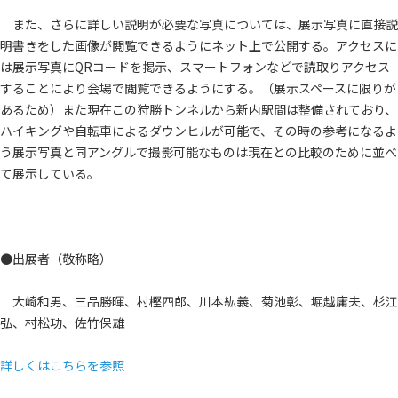
また、さらに詳しい説明が必要な写真については、展示写真に直接説
明書きをした画像が閲覧できるようにネット上で公開する。アクセスに
は展示写真にQRコードを掲示、スマートフォンなどで読取りアクセス
することにより会場で閲覧できるようにする。（展示スペースに限りが
あるため）また現在この狩勝トンネルから新内駅間は整備されており、
ハイキングや自転車によるダウンヒルが可能で、その時の参考になるよ
う展示写真と同アングルで撮影可能なものは現在との比較のために並べ
て展示している。
●出展者（敬称略）
大崎和男、三品勝暉、村樫四郎、川本紘義、菊池彰、堀越庸夫、杉江
弘、村松功、佐竹保雄
詳しくはこちらを参照