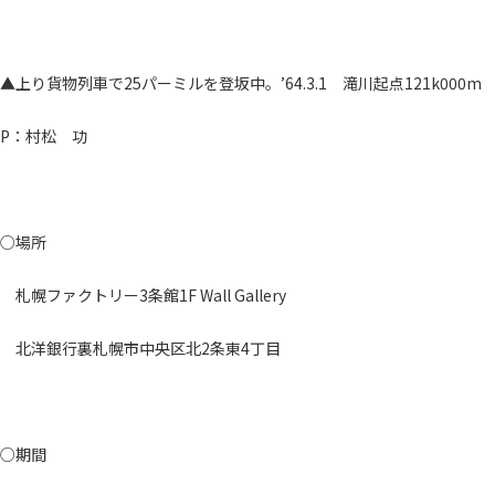
▲上り貨物列車で25パーミルを登坂中。’64.3.1 滝川起点121k000m
P：村松 功
○場所
札幌ファクトリー3条館1F Wall Gallery
北洋銀行裏札幌市中央区北2条東4丁目
○期間