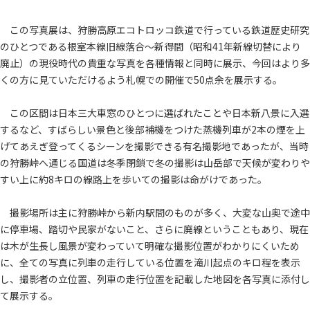
この写真展は、狩勝高原エコトロッコ鉄道で行っている鉄道歴史研究
のひとつである根室本線旧線落合～新得間（昭和41年新線切替により
廃止）の現役時代の貴重な写真を各種情報と同時に展示、今回はより多
くの方に見ていただけるよう札幌での開催で50点余を展示する。
この区間は日本三大車窓のひとつに選ばれたことや日本新八景に入選
するなど、すばらしい景色と後部補機をつけた蒸機列車が2本の煙を上
げてあえぎ登ってくるシーンを撮影できる有名撮影地であったが、当時
の狩勝峠へ通じる国道は冬季閉鎖で冬の撮影は山岳部で天候が変わりや
すい上に約8キロの線路上を歩いての撮影は命がけであった。
撮影場所は主に狩勝峠から新内駅間のものが多く、大変な山奥で途中
に停車場、踏切や民家がないこと、さらに廃線ということもあり、現在
は木が生長し風景が変わっていて明確な撮影位置がわかりにくいため
に、全ての写真に列車の走行している位置を滝川起点のキロ程を表示
し、撮影者の立位置、列車の走行位置を記載した地図を各写真に添付し
て展示する。