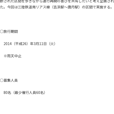
断された区間を歩きながら運行再開の喜びを共有したいと考え企画され
た。今回は三陸鉄道南リアス線（吉浜駅～唐丹駅）の区間で実施する。
○旅行期間
2014（平成26）年3月11日（火）
※雨天中止
○募集人員
80名（最少催行人員60名）