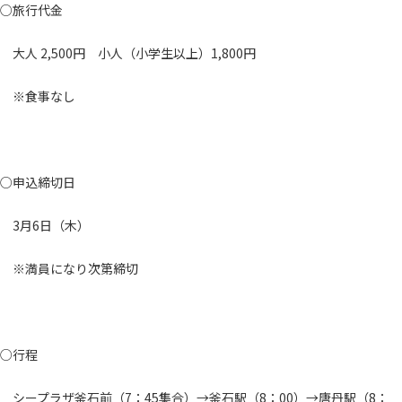
○旅行代金
大人 2,500円 小人（小学生以上）1,800円
※食事なし
○申込締切日
3月6日（木）
※満員になり次第締切
○行程
シープラザ釜石前（7：45集合）→釜石駅（8：00）→唐丹駅（8：