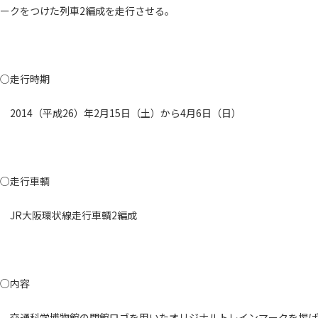
ークをつけた列車2編成を走行させる。
○走行時期
2014（平成26）年2月15日（土）から4月6日（日）
○走行車輌
JR大阪環状線走行車輌2編成
○内容
交通科学博物館の閉館ロゴを用いたオリジナルトレインマークを掲げ